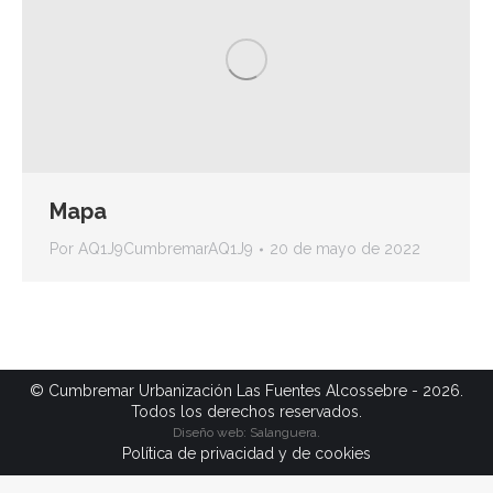
Mapa
Por
AQ1J9CumbremarAQ1J9
20 de mayo de 2022
© Cumbremar Urbanización Las Fuentes Alcossebre - 2026.
Todos los derechos reservados.
Diseño web: Salanguera.
Política de privacidad y de cookies